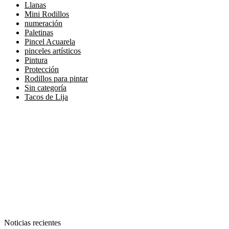
Llanas
Mini Rodillos
numeración
Paletinas
Pincel Acuarela
pinceles artísticos
Pintura
Protección
Rodillos para pintar
Sin categoría
Tacos de Lija
La herramienta del pintor
Siguenos en:
Noticias recientes