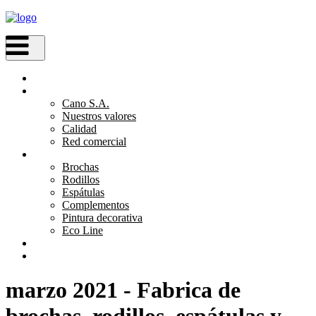
Inicio
Empresa
Cano S.A.
Nuestros valores
Calidad
Red comercial
Productos
Brochas
Rodillos
Espátulas
Complementos
Pintura decorativa
Eco Line
Blog
Contactar
marzo 2021 - Fabrica de